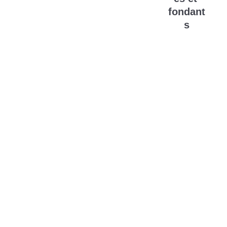
es
fondant
s
Toutes les 
bougies sont 
créées à partir de 
cires naturelles 
de soja et d'olives