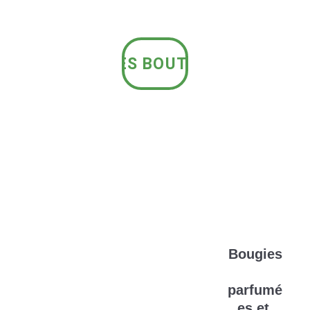
ACCÈS BOUTIQUE
Bougies
Création
parfumé
artisanal
es et 