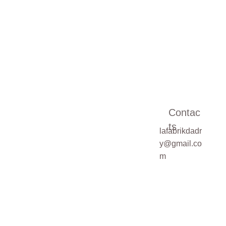
Votre E-mail*
Message*
Contac
ts
lafabrikdadr
Pour une demande
y@gmail.co
sur mesure,
m
veuillez cocher la
case ci-dessous
Demande de
devis sur mesure