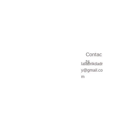
Votre E-mail*
Message*
Contac
ts
lafabrikdadr
Pour une demande
y@gmail.co
sur mesure,
m
veuillez cocher la
case ci-dessous
Demande de
devis sur mesure
SOUMETTRE