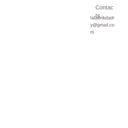
Contac
ts
lafabrikdadr
Pour une demande
y@gmail.co
sur mesure,
m
veuillez cocher la
case ci-dessous
Demande de
devis sur mesure
SOUMETTRE