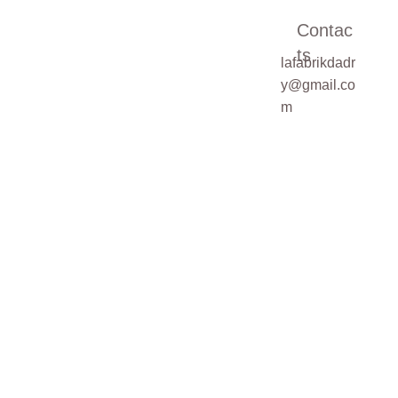
Contac
ts
lafabrikdadr
Pour une demande
y@gmail.co
sur mesure,
m
veuillez cocher la
case ci-dessous
Demande de
devis sur mesure
SOUMETTRE