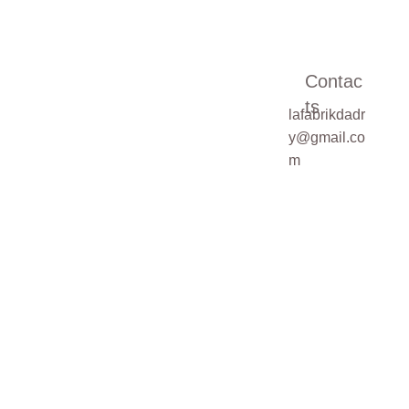
Contac
ts
lafabrikdadr
Pour une demande
y@gmail.co
sur mesure,
m
veuillez cocher la
case ci-dessous
Demande de
devis sur mesure
SOUMETTRE