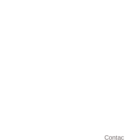
Prénom
Votre E-mail*
Message*
Contac