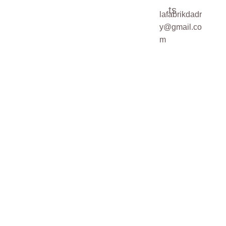
ts
lafabrikdadr
Pour une demande
y@gmail.co
sur mesure,
m
veuillez cocher la
case ci-dessous
Demande de
devis sur mesure
SOUMETTRE