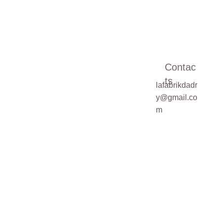
Message*
Contac
ts
lafabrikdadr
Pour une demande
y@gmail.co
sur mesure,
m
veuillez cocher la
case ci-dessous
Demande de
devis sur mesure
SOUMETTRE