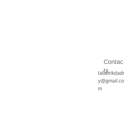
Message*
Contac
ts
lafabrikdadr
Pour une demande
y@gmail.co
sur mesure,
m
veuillez cocher la
case ci-dessous
Demande de
devis sur mesure
SOUMETTRE